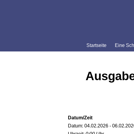
Zum
Inhalt
springen
Startseite
Eine Sch
Ausgabe
Datum/Zeit
Datum: 04.02.2026 - 06.02.202
Uhrzeit:
0:00 Uhr