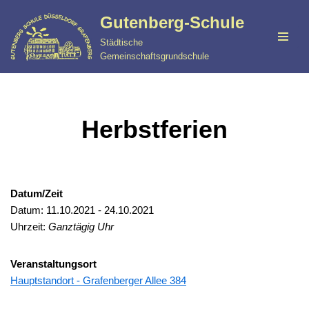
Gutenberg-Schule
Zum
Städtische
Inhalt
Gemeinschaftsgrundschule
springen
Herbstferien
Datum/Zeit
Datum: 11.10.2021 - 24.10.2021
Uhrzeit:
Ganztägig Uhr
Veranstaltungsort
Hauptstandort - Grafenberger Allee 384