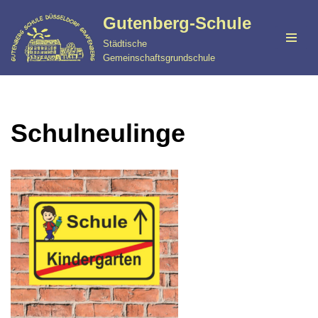
Gutenberg-Schule
Zum
Städtische
Inhalt
Gemeinschaftsgrundschule
springen
Schulneulinge