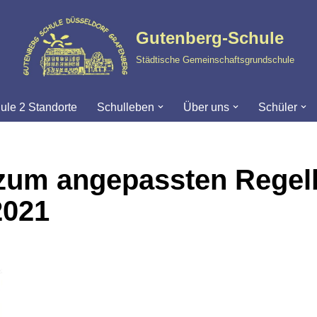
Gutenberg-Schule
Städtische Gemeinschaftsgrundschule
ule 2 Standorte
Schulleben
Über uns
Schüler
 zum angepassten Regel
2021