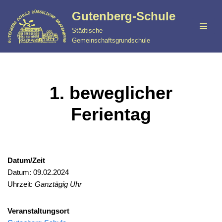
Gutenberg-Schule
Zum
Städtische
Inhalt
Gemeinschaftsgrundschule
springen
1. beweglicher
Ferientag
Datum/Zeit
Datum: 09.02.2024
Uhrzeit:
Ganztägig Uhr
Veranstaltungsort