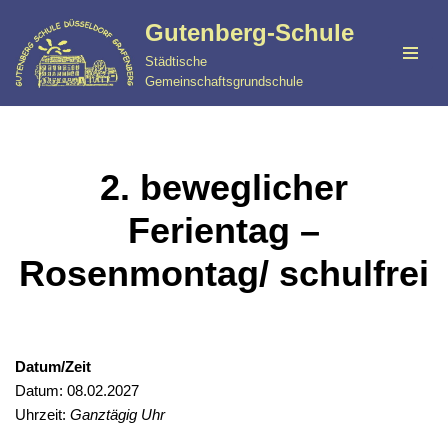
Gutenberg-Schule
Zum
Städtische
Inhalt
Gemeinschaftsgrundschule
springen
2. beweglicher
Ferientag –
Rosenmontag/ schulfrei
Datum/Zeit
Datum: 08.02.2027
Uhrzeit:
Ganztägig Uhr